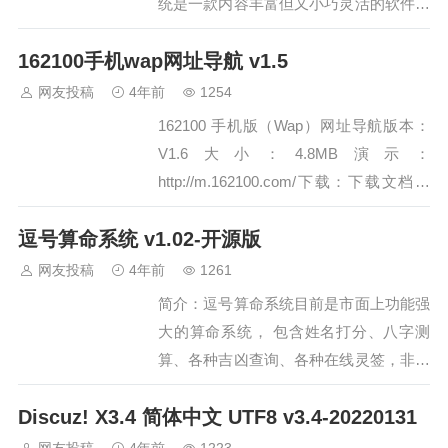
统是一款内容丰富但又小巧灵活的软件，
AKCMS网址导航系统基于AKCMS底层
162100手机wap网址导航 v1.5
核心，运行速度快，安全可靠。AKCMS
网址导航系统收录的网址将近10000条，
网友投稿
4年前
1254
囊括了生活服务休闲娱乐等方面的网…
162100 手机版（Wap）网址导航版本：
V1.6大小：4.8MB演示：
http://m.162100.com/下载：下载文档：
帮助文档官方最新版本：1.6s 简介： 1.6
逗号算命系统 v1.02-开源版
版说明修正天气错误，更换了经常瘫痪的
新浪天气，并增加了天气源。其它代码的
网友投稿
4年前
1261
优化完善。1.5版说明修正了采集…
简介：逗号算命系统目前是市面上功能强
大的算命系统， 包含姓名打分、八字测
算、各种吉凶查询、各种在线灵签，非采
集文章， 而是纯功能性内容，真正的测
Discuz! X3.4 简体中文 UTF8 v3.4-20220131
算系统，用户回头率高，网站PV访问量
大概是IP的5倍之多。逗号算命系统变现