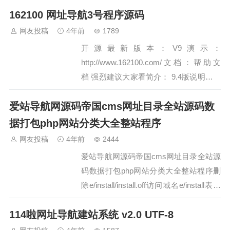
162100 网址导航3号程序源码
常用的代码片段保存起来，在需要时随时
调用。支持 VIM 模式，可以使用Vim模式
网友投稿
4年前
1789
下的多数命令。支持宏，简单地说就是把
开源最新版本：V9演示：
操作录制…
http://www.162100.com/文档：帮助文
档 强烈建议大家看简介： 9.4版说明增加
了一项极其实用的功能：批量检测网址链
爱站导航网源码帝国cms网址目录全站源码数
接。路径：管理员后台 -> 分类、网址管
理 -> 批量抓简介+批量验网址。9.3.9版
据打包php网站分类大全整站程序
说明修补了一处安全漏洞，…
网友投稿
4年前
2444
爱站导航网源码帝国cms网址目录全站源
码数据打包php网站分类大全整站程序删
除e/install/install.off访问域名e/install表名
前缀 zmb然后 系统 /备份与恢复数据/恢
114啦网址导航建站系统 v2.0 UTF-8
复数据 /选择目录 选择di一个/开始恢复然
后来到数据更新/全部更新一遍 这边首页