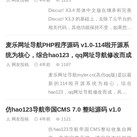
网友投稿
4年前
1223
速度超级快，付费转化率相当高，只要做
Discuz! X3.4 简体中文版在继承和完善
过算命网站的都知道，日IP一万，月收入
Discuz! X3.3 的基础上，去除了云平台的
至少1万…
相关代码，其他功能保持不变，如果您的
论坛不需要云平台可以选择安装或更新到
麦乐网址导航PHP程序源码 v1.0-114啦开源系
此版本。Discuz! X3.4 主要更新功能为：
1、完善视频解析播放2、HTTPS兼容性
统为核心，综合hao123，qq网址导航修改而成
优化3、修复各类已知BUG和漏洞Dis…
网友投稿
4年前
1187
麦乐网址导航myler.cn(高仿qq版)是以最
新的114啦开源系统为核心，综合
hao123，qq网址导航修改而成，风格清
爽大方，简单实用! 麦乐导航首页：1、修
仿hao123导航帝国CMS 7.0 整站源码 v1.0
改了天气预报部分，由以前的小图标变为
大图标，实用大方;2、修改了邮箱登录部
网友投稿
4年前
1121
分，样式和qq导航的一样，但是有个问题
仿hao123导航帝国CMS整站收集自网
登录的时候 1…