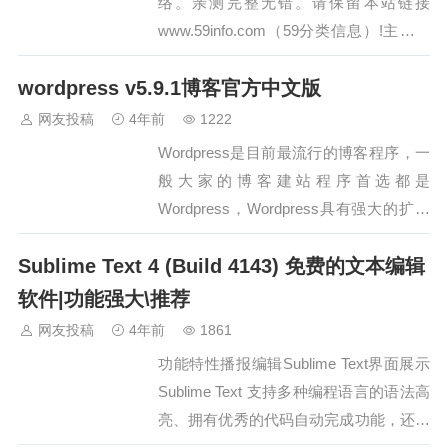
络。亲测完整无错。请保留本站链接
www.59info.com（59分类信息）!主要功
能介绍：1. 网友添加网址；网友在未登陆
wordpress v5.9.1博客官方中文版
系统可以本地设置添加自定义网址，
Cookie 记录。方便使用。网页登陆系统
网友投稿
4年前
1222
后设置的自定义网址会保存到服务器，方
Wordpress是目前最流行的博客程序，一
便其它电脑登陆后获取自定义…
般大家的博客建站程序首选都是
Wordpress，Wordpress具有强大的扩展
性，由于用户数量非常多，用户自身开发
Sublime Text 4 (Build 4143) 免费的文本编辑
的Wordpress插件及主题等也不断地增强
Wordpress的功能，甚至已有使用部分
软件|功能强大\推荐
cms网站也开始使用wordpress。基本简
网友投稿
4年前
1861
介 W…
功能特性播报编辑Sublime Text界面展示
Sublime Text 支持多种编程语言的语法高
亮、拥有优秀的代码自动完成功能，还拥
有代码片段（Snippet）的功能，可以将