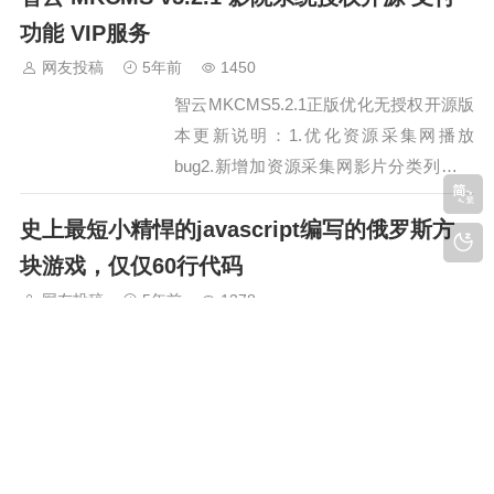
功能 VIP服务
网友投稿
5年前
1450
智云MKCMS5.2.1正版优化无授权开源版
本更新说明：1.优化资源采集网播放
bug2.新增加资源采集网影片分类列表智
云MKCMS5.2正版优化无授权开源版本上
史上最短小精悍的javascript编写的俄罗斯方
传源码进行安装：你的域名/install访问后
台登录设置：你的域名/admin 默认密码
块游戏，仅仅60行代码
账号都是admin请务必登录后台设置替换
网友投稿
5年前
1378
你的域名，否…
史上最短小精悍的javascript编写的俄罗
斯方块游戏，仅仅60行代码在线试玩地
址：
http://demo.zuidaima.com/html/17596526
HasChat: 源码下载,一款极简聊天应用，比较
41295360/index.html直接上效果图：通过
左右下控制方向，上改变形状。game