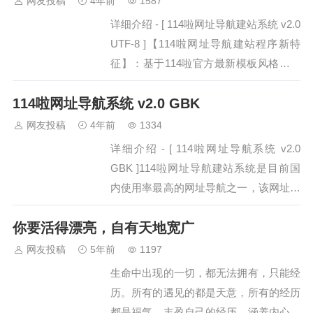
网友投稿
4年前
1587
数据写入恢复会比较慢可以…
详细介绍 - [ 114啦网址导航建站系统 v2.0
UTF-8 ]【114啦网址导航建站程序新特
征】：基于114啦官方最新模板风格——
简洁、美观，网址、内容高度整合采用高
114啦网址导航系统 v2.0 GBK
效Yii框架编写—大型Web应用的高性能
PHP框架内容、位置区域块—可修改模板
网友投稿
4年前
1334
灵活调用数据可一键同步114啦官方数据
详细介绍 - [ 114啦网址导航系统 v2.0
—无需自行维…
GBK ]114啦网址导航建站系统是目前国
内使用率最高的网址导航之一，该网址导
航生成系统为雨林木风自主研发，现正式
你要活得漂亮，自有天地宽广
开源宣传，将帮助更多站长轻松搭建网址
导航网站。 【程序新特征】：基于114啦
网友投稿
5年前
1197
官方最新模板风格——简洁、美观，网
生命中出现的一切，都无法拥有，只能经
址、内容高度整合…
历。所有的遇见的都是天意，所有的经历
都是福气。丰盈自己的经历，涵养内心的