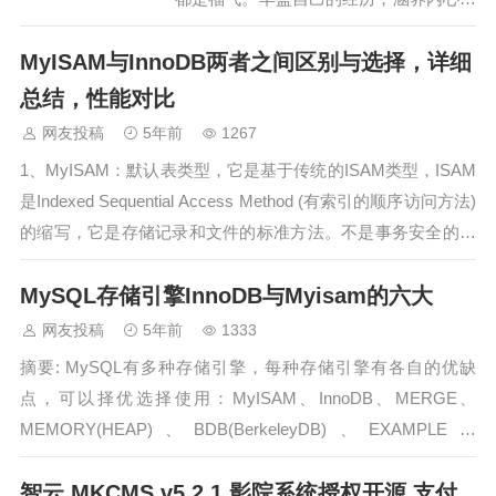
丰厚，淡看得失，笑看成败。要活得漂
MyISAM与InnoDB两者之间区别与选择，详细
亮，自有天地宽广！ 奥尔珂德在《小妇
人》中写道“眼因多流泪水而愈益清明，
总结，性能对比
心因饱经忧患而愈益温厚”。生命因经历
网友投稿
5年前
1267
而丰富，人因磨砺而成长。 在奋斗前
1、MyISAM：默认表类型，它是基于传统的ISAM类型，ISAM
行…
是Indexed Sequential Access Method (有索引的顺序访问方法)
的缩写，它是存储记录和文件的标准方法。不是事务安全的，
而且不支持外键，如果执行大量的select，insert MyISAM比较
MySQL存储引擎InnoDB与Myisam的六大
适合。2、I…
网友投稿
5年前
1333
摘要: MySQL有多种存储引擎，每种存储引擎有各自的优缺
点，可以择优选择使用：MyISAM、InnoDB、MERGE、
MEMORY(HEAP)、BDB(BerkeleyDB)、EXAMPLE、
FEDERATED、ARCHIVE、CSV、BLACKHOLE。MySQL 有
智云 MKCMS v5.2.1 影院系统授权开源 支付
多种存储引擎，每种存储引擎有…