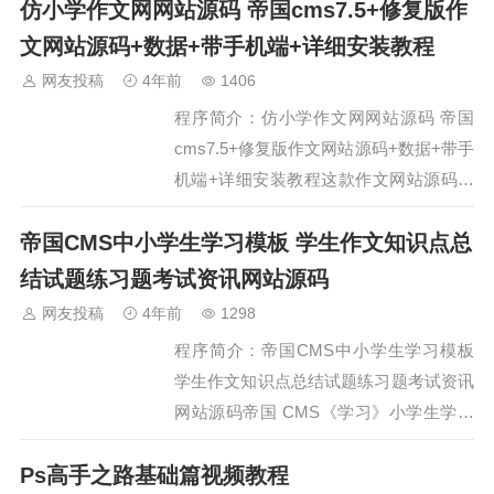
仿小学作文网网站源码 帝国cms7.5+修复版作
动态生成文字表情图片， 使用此程序可
在线制作自己想要的表情包，不需要数据
文网站源码+数据+带手机端+详细安装教程
库，上传即用。安装说明：见压缩包程序
网友投稿
4年前
1406
网盘地址：程序图片：…
程序简介：仿小学作文网网站源码 帝国
cms7.5+修复版作文网站源码+数据+带手
机端+详细安装教程这款作文网站源码非
常适合做项目的站长，挂上去就不用管了
帝国CMS中小学生学习模板 学生作文知识点总
养着等权重就好了，数据已经采集好了，
修复了已发现的 bug，内核用的帝国
结试题练习题考试资讯网站源码
cms7.5 这款源码不是网上的那套少数据
网友投稿
4年前
1298
的。 文章…
程序简介：帝国CMS中小学生学习模板
学生作文知识点总结试题练习题考试资讯
网站源码帝国 CMS《学习》小学生学习
模板，简洁大气访问快,带一个漂亮体验
Ps高手之路基础篇视频教程
好的手机端，中小学生知识点总结、试