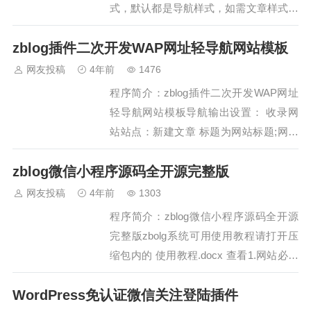
下…
式，默认都是导航样式，如需文章样式，
可在后台设置，根据需要可以编辑文章，
zblog插件二次开发WAP网址轻导航网站模板
更加有利于SEO优化。导航四个颜色模块
更加突出全站的重点，可以当成推荐位来
网友投稿
4年前
1476
使用，根据具体需求，可以设置导航的个
程序简介：zblog插件二次开发WAP网址
数，建议放9个，效果是最好的。后台设
轻导航网站模板导航输出设置： 收录网
置清晰易懂，…
站站点：新建文章 标题为网站标题;网站
url为网站网址(网址不得带http/https);站长
zblog微信小程序源码全开源完整版
QQ填写站长QQ号;网站LOGO填写网站
的LOGO链接(网址需带http/https)标签为
网友投稿
4年前
1303
网站关键词。(发布文章则不需要填写
程序简介：zblog微信小程序源码全开源
网…
完整版zbolg系统可用使用教程请打开压
缩包内的 使用教程.docx 查看1.网站必须
为zblog程序2.网址必须备案3.必须为https
WordPress免认证微信关注登陆插件
协议4.zblog必须为伪静态源码功能：1.首