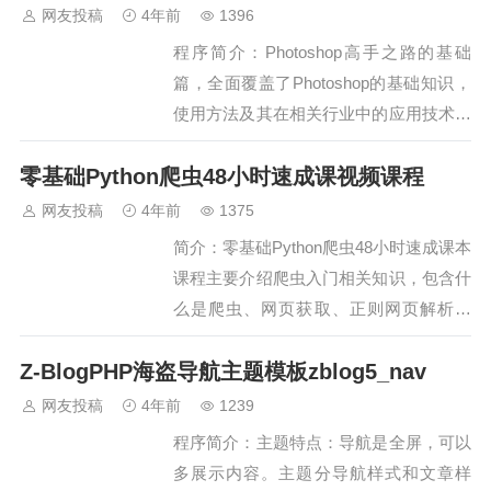
题、练习题、考试资讯、作文大全,学习
网友投稿
4年前
1396
方法技巧等,百度自动推送，站内关键字
程序简介：Photoshop高手之路的基础
改成直接调用 tag 标签，这样就方便对站
篇，全面覆盖了Photoshop的基础知识，
内优…
使用方法及其在相关行业中的应用技术。
非常适合平面设计初学者或有一定基础的
零基础Python爬虫48小时速成课视频课程
平面设计爱好者。程序网盘地址：Ps高
手之路基础篇视频教程-网盘地址.txt:
网友投稿
4年前
1375
http://d.178d.com/f/31382964-552…
简介：零基础Python爬虫48小时速成课本
课程主要介绍爬虫入门相关知识，包含什
么是爬虫、网页获取、正则网页解析、
xpath网页解析等相关知识点。是对入门
Z-BlogPHP海盗导航主题模板zblog5_nav
学习者量身定制的。学完掌握，初学者学
习完这部分内容，可以掌握初级爬虫知识
网友投稿
4年前
1239
体系。完成简单爬虫任务。对爬虫有比较
程序简介：主题特点：导航是全屏，可以
全面认识，为以后继续深入学习爬虫，打
多展示内容。主题分导航样式和文章样