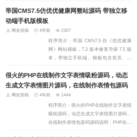
8m，设置为自己需要的值，此参数建议要设置比
帝国CMS7.5仿优优健康网整站源码 带独立移
upload_max_filesize大一些3、查找file u…
动端手机版模板
网友投稿
4年前
2307
程序简介：帝国 CMS7.5 仿《优优健康
网》网站模板，7.2 版本修复升级 7.5 版
本，带独立手机端。模板包含首页、列
表、内容、专题首页、专题列表、tags 列
很火的PHP在线制作文字表情吸粉源码，动态
表模板。已测试，完美无错，修复了图片
路径为本地相对路径。带火车头采集器，
生成文字表情图片源码，在线制作表情包源码
自行测试是否可用。如需使用手机版，请
网友投稿
4年前
1444
注意修改手机端数据库，修改后…
程序简介：很火的PHP在线制作文字表情
吸粉源码，动态生成文字表情图片源码，
在线制作表情包源码源码说明：PHP在线
制作滑稽表情图片，随便写啥文字，都能