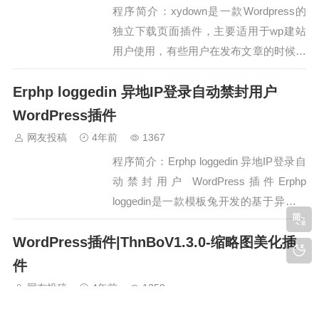
通…
程序简介：xydown是一款Wordpress的
独立下载页面插件，主要适用于wp建站
用户使用，有些用户在发布文章的时候想
要添加一些下载资源，使用这款插件可以
Erphp loggedin 异地IP登录自动禁封用户
把下载的内容独立出来，支持添加本地下
载或者百度网盘蓝奏网盘的网址，并且可
WordPress插件
以自定义文件信息，包括设置文件名称、
网友投稿
4年前
1367
文件大小、更新日志以及适用版本等内
程序简介：Erphp loggedin 异地IP登录自
容…
动禁封用户 WordPress插件Erphp
loggedin是一款模板兔开发的基于异地IP
登录自动禁封用户的Wordpress插件插件
WordPress插件|ThnBoV1.3.0-缩略图美化插
主要功能就是基于同时在线IP数、固定时
间段内的登录IP数这两个值来自动禁封用
件
户，有效防止账号共享。程序网盘地址…
网友投稿
4年前
1259
程序简介：WordPress插