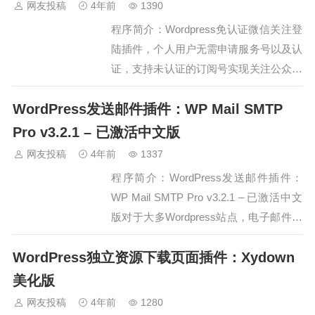
页自定义轮播2.首页自定义热门推荐3.在
网友投稿
4年前
1390
线客服4.自定义文章分类5.查看文章…
程序简介：Wordpress免认证微信关注登
陆插件，个人用户无需申请服务号以及认
证，支持未认证的订阅号实现关注公众号
一键登录网站！首先需要去公众号里配置
WordPress发送邮件插件：WP Mail SMTP
一下，进公众号，开发 – 基本配置，配置
IP白名单以及开启服务器配置，服务器地
Pro v3.2.1 – 已激活中文版
址、令牌（自行设置，确保两边填写一
网友投稿
4年前
1337
致）在启用插件后的插件设置里有，消
程序简介：WordPress发送邮件插件：
息…
WP Mail SMTP Pro v3.2.1 – 已激活中文
版对于大多Wordpress站点，电子邮件发
送的可达性是一个困扰很多人的问题。有
WordPress独立资源下载页面插件：Xydown
些主机自带的SMTP发送出去的邮件大多
被拦截或标记为垃圾邮件。WP Mail
美化版
SMTP插件可以轻松解决这样的困扰，
网友投稿
4年前
1280