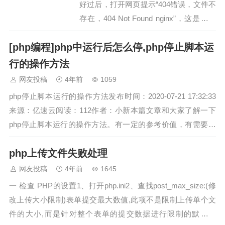
好过后，打开网页提示“404错误，文件不
存在，404 Not Found nginx”，这是怎么
回事呢?重新检查了一下下，所有的步骤
[php编程]php中运行后怎么停,php停止脚本运
都是按照以前的具体步骤操作的，是没有
问题的，这样的话造成这种问题，到底的
行的操作方法
是哪里出错了呢?宝塔404 Not Found 解
网友投稿
4年前
1059
决方案首先…
php停止脚本运行的操作方法发布时间：2020-07-21 17:32:33
来源：亿速云阅读：112作者：小新本篇文章和大家了解一下
php停止脚本运行的操作方法。有一定的参考价值，有需要的
朋友可以参考一下，希望对大家有所帮助。php停止脚本运行
php上传文件失败处理
的方法是：return、die、exit。如果exit用…
网友投稿
4年前
1645
一 检查 PHP的设置1、打开php.ini2、查找post_max_size:(修
改上传大小限制)表单提交最大数值,此项不是限制上传单个文
件的大小,而是针对整个表单的提交数据进行限制的默认为