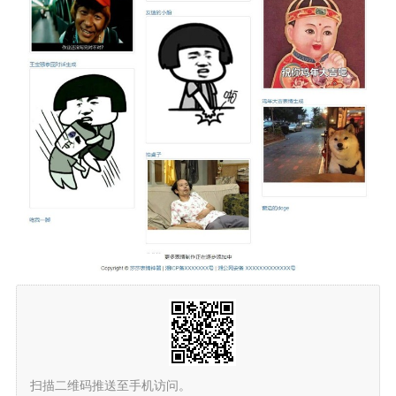
扫描二维码推送至手机访问。