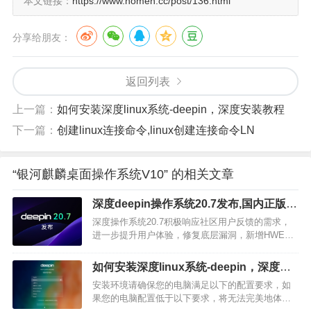
本文链接：
https://www.homeh.cc/post/136.html
由控制银河麒麟桌面操作系统 V10 SP1 上窗口或应用的拖拽、
分享给朋友：
Ø
性能优异
图形优化能力表现卓越，在
X86、ARM、MIPS、Loo
返回列表
瞬间加载完成，使桌面整体启动时间比竞品平均加快一倍，带来极
器冷启动、热启动时间比竞品快50%以上，加载网页速度比竞品快
上一篇：
如何安装深度linux系统-deepin，深度安装教程
Ø
开发无界
下一篇：
创建linux连接命令,linux创建连接命令LN
系统配备麒麟自研开发者套件
Kylin SDK，为在银河
撑SDK、系统能力SDK、基础开发SDK三大模块支撑能力，提
“银河麒麟桌面操作系统V10” 的相关文章
务，提升开发的质量与效率。
深度deepin操作系统20.7发布,国内正版免
Ø
生态繁荣
费操作系统 Linux
深度操作系统20.7积极响应社区用户反馈的需求，
同源支持国产处理器和国际主流处理器平台；支持跨平台提
进一步提升用户体验，修复底层漏洞，新增HWE
5.18内核兼容更多硬件设备，提升系统稳定性和安
和其他平台系统相同的用户体验；麒麟应用软件分发平台为开发
全性，欢迎大家体验！HWE 5.18内核新增HWE
如何安装深度linux系统-deepin，深度安
5.18内核兼容更多硬件设备，进一步提升系统兼容
此外，为提高软硬件适配效率，我们基于长期适配测试经验
装教程
安装环境请确保您的电脑满足以下的配置要求，如
性和安全性。全局搜索功能进一步优化，支持对
适配工具集，为合作伙伴提供多维度的在线适配、测试、认证服
果您的电脑配置低于以下要求，将无法完美地体验
Google搜索…