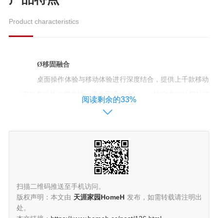
Product characteristics
Ø
移固融合
桌面操作体验与移动体验进行深度结合，提供上千款移动应
下的
多端协作更便捷，设备可通过 Miracast 协议或 PI
阅读剩余的33%
配置轻松同步。
Ø
安全保障
基于内核与应用一体化的内生安全体系，实现了内核安全框架
设管控、安全应急响应中心等多种安全套件；
支持人脸、指纹、
或Ukey证书认证方式授权登录，丰富系统多因子认证场景
。
Ø
智能好用
扫描二维码推送至手机访问。
版权声明：本文由
天涯家园HomeH
发布，如需转载请注明出
麒麟桌面环境升级，操作更简便，交互更智能。采用全新的UKU
处。
计，模拟自然界中物体的层叠组合，还原事物原本的模样；轻质