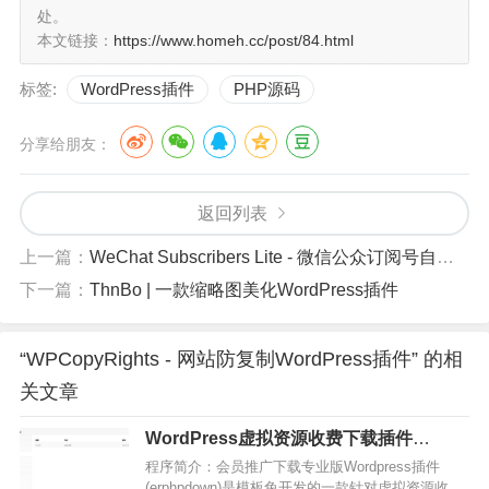
处。
本文链接：
https://www.homeh.cc/post/84.html
如果有用户注册功能或输入文本的，不能禁止左键
程序下载地址：
标签:
WordPress插件
PHP源码
WordPress插件.-WPCopyRights.zip:
分享给朋友：
http://d.178d.com/f/31382964-552953420-a713dd
返回列表
程序图片：
上一篇：
WeChat Subscribers Lite - 微信公众订阅号自动回复WordPress插件
下一篇：
ThnBo | 一款缩略图美化WordPress插件
“WPCopyRights - 网站防复制WordPress插件” 的相
关文章
WordPress虚拟资源收费下载插件
Erphpdown 10.01
程序简介：会员推广下载专业版Wordpress插件
(erphpdown)是模板兔开发的一款针对虚拟资源收费