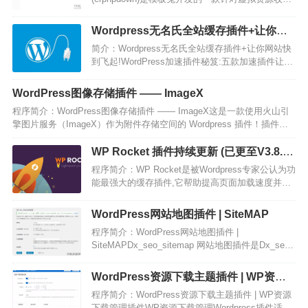
下载的插件，经过完美测试运行于wordpress 3.x-
5.x版本。模板兔已针对此插件开发了一个前端用户
Wordpress无名氏全站缓存插件+让你网
中心，基本适用于任何主题(不排除有的主题使用错
站快到飞起
简介：Wordpress无名氏全站缓存插件+让你网站快
位的可能)，此前端个人中心页面模板免费赠送…
到飞起!WordPress加速插件秘笈:五款加速插件让您
的网站飞起来，这是一款WordPress程序通用的缓
存插件，可以将你的网站提升至毫秒级加载速度。
WordPress图像存储插件 —— ImageX
安装说明:1：将缓存代码的PHP文件上传至网站根
程序简介：WordPress图像存储插件 —— ImageX这是一款使用火山引
目录。2：下面这行代码，放到wordPress…
擎图片服务（ImageX）作为附件存储空间的 Wordpress 插件！插件特
色：可配置是否上传缩略图和是否保留本地备份本地删除可同步删除火
山引擎图片服务 ImageX 中的文件支持…
WP Rocket 插件持续更新 (已更至V3.8.7)
优化 WordPress缓存优化插件
程序简介：WP Rocket是被Wordpress专家公认为功
能最强大的缓存插件,它帮助提高页面加载速度并减
少服务器负载。较高的下载速度反过来会降低跳出
率，提高转化率，并有助于增加Google搜索结果中
WordPress网站地图插件 | SiteMAP
的排名。我们早就知道，该因素被认为是排名中最
程序简介：WordPress网站地图插件 |
重要的因素之一。WP Rocket缓存插件是当前最高
SiteMAPDx_seo_sitemap 网站地图插件是Dx_seo
效…
分离出来的一个可生成xml网站地图的Wordpress插
件，便于加速搜索蜘蛛爬行，加速搜索引擎收录。
WordPress资源下载主题插件 | WP资源
插件特点：小而轻，简单实用，不会报错可生成
下载管理插件
程序简介：WordPress资源下载主题插件 | WP资源
XML，提交百度，神马等站长平台…
下载管理插件WP资源下载管理Wordpress插件适用