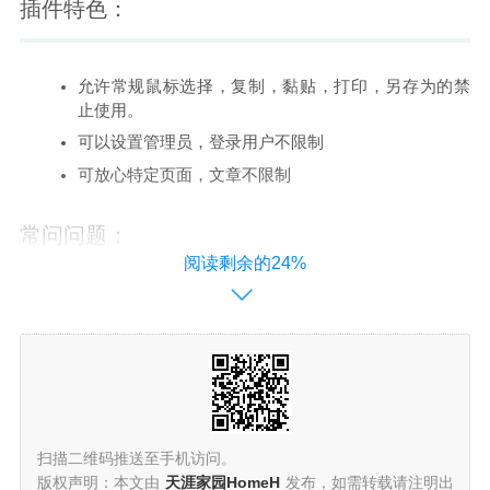
插件特色：
允许常规鼠标选择，复制，黏贴，打印，另存为的禁
止使用。
可以设置管理员，登录用户不限制
可放心特定页面，文章不限制
常问问题：
阅读剩余的24%
当发现插件错误时，开启调试获取错误信息。
根据个人喜好自行开启。=如何使用插件=
下载激活且在【工具】找到插件设置，然后开启插件且设置需
要的功能。
扫描二维码推送至手机访问。
开启插件之后无法注册用户
版权声明：本文由
天涯家园HomeH
发布，如需转载请注明出